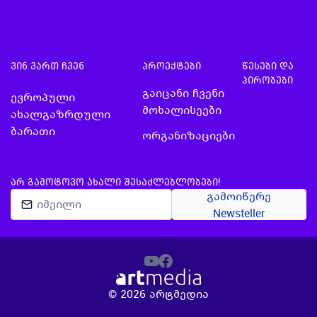
შეხვედრ…
ვინ ვართ ჩვენ
პროექტები
წესები და
პირობები
გაიცანი ჩვენი
ევროპული
მოხალისეები
ახალგაზრდული
ბარათი
ორგანიზაციები
ᲐᲠ ᲒᲐᲛᲝᲢᲝᲕᲝ ᲐᲮᲐᲚᲘ ᲨᲔᲡᲐᲫᲚᲔᲑᲚᲝᲑᲔᲑᲘ!
გამოიწერე
Newsteller
©
2026
არტმედია