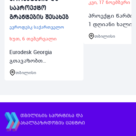
კვი, 17 ნოემბერი
საპროექტო
პროექტი წარმო
გრანტების შესახებ
1 დღიანი ხალიჩ
ევროდესკ საქართველო
წარმოების
თბილისი
ხუთ, 6 თებერვალი
მასტერკლასები
სერიას რომელი
Eurodesk Georgia
გაიმართება ყო
გთავაზობთ
შაბათკვირას 2
საინფორმაციო
თბილისი
ნოემბრიდან 24
შეხვედრების სერიას
ნოემბრის ჩათვ
შესაძლებლობები
1000 საათიდ…
უცხოეთში სწავლა
სტაჟირება
მოხალისეობა
თბილისის სპორტისა და
მონაწილეობა და
ახალგაზრდობის ცენტრი
გრანტები მეოთხე