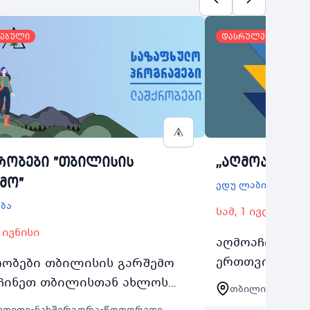
ებული
დასრულებული
რობები "თბილისის
,,აღმოაჩინე შ
მო"
ედუ ლაბი ჯეორჯი
ბა
სამ, 1 ივლისი
 ივნისი
აღმოაჩინე შენ
ერთთვიანი ს
ობები თბილისის გარშემო
1317 წლის მო
ჩინეთ თბილისთან ახლოს
თბილისი
პრიორიტეტი მ
რე ლანდშაპტები საზაფხულო
ლდიდი-ნახშირგორა-წოდორეთი