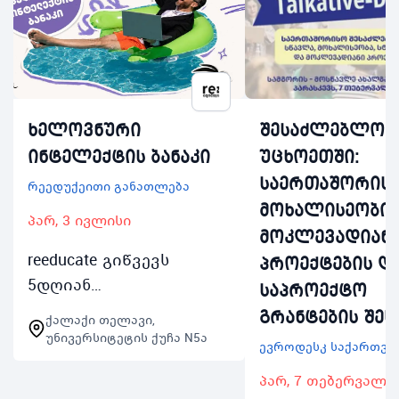
ხელოვნური
შესაძლებლობ
ინტელექტის ბანაკი
უცხოეთში:
საერთაშორის
რეედუქეითი განათლება
მოხალისეობის
პარ, 3 ივლისი
მოკლევადიან
reeducate გიწვევს
პროექტების დ
5დღიან
საპროექტო
საგანმანათლებლო
გრანტების შეს
ქალაქი თელავი,
ბანაკში თელავში
უნივერსიტეტის ქუჩა N5ა
ევროდესკ საქართვ
რომელიც ჩატარდება
პარ, 7 თებერვალი
37 ივლისს ბანაკის