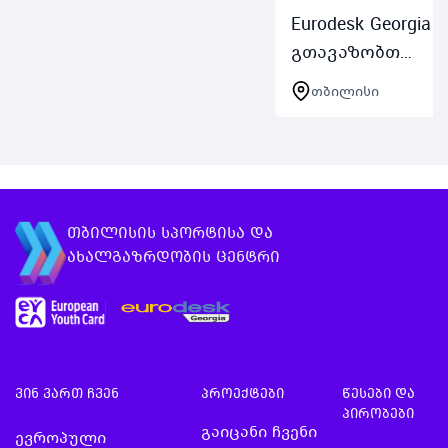
განმავლობაში
Eurodesk Georgia
მონაწილეები
გთავაზობთ
პრაქტიკულად
საინფორმაციო
თბილისი
ისწავლიან AI ინსტრუმ…
შეხვედრების
სერიასშესაძლე
უცხოეთში სწავ
სტაჟირება
მოხალისეობა
თბილისის სპორტისა და
მონაწილეობა დ
ახალგაზრდობის ცენტრი
გრანტებიშეხვე
შედგება…
ვინ ვართ ჩვენ
პროექტები
წესები და
პირობები
გაიცანი ჩვენი
ევროპული