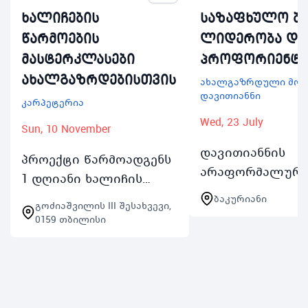
ხალიჩების
საზაფხულო ბა
წარმოების
ლიდერობა და
მასტერკლასები
პროფორიენტა
ახალგაზრდებისთვის
ახალგაზრდული მოძ
დავითიანნი
კარპეტერია
Wed, 23 July
Sun, 10 November
დავითიანნის
პროექტი წარმოადგენს
არაფორმალურ
1 დღიანი ხალიჩის
განათლების პრ
წარმოების
ბაკურიანი
გოძიაშვილის III შესახვევი,
ჩართულ ქ თბილ
მასტერკლასების
0159 თბილისი
საჯარო სკოლის
სერიას რომელიც
მოსწავლეახალ
გაიმართება ყოველ
პროფესიული სწ
შაბათკვირას 2
მიმართ ინტერეს
ნოემბრიდან 24
გაზრდისა…