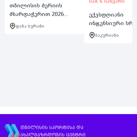
სამ, 6 იანვარი
თბილისის მერიის
მხარდაჭერით 2026
ექვსდღიანი
წლის 1218 იანვარს
ინტენსიური სრ
დაბა სურამი
თბილისის
დაფინანსებული
ბაკურიანი
მაცხოვრებელი 1517
საგანმანათლე
წლის
ბანაკი 1217 წლი
ახალგაზრდებისთვის
თბილისელი
კულტურის და
მოსწავლისთვის
განათლების ფონდისა
რომელთაც არ ა
და ეროვნული სასახლ…
რობოტიკის მუშ
გამოცდილება…
თბილისის სპორტისა და
ახალგაზრდობის ცენტრი