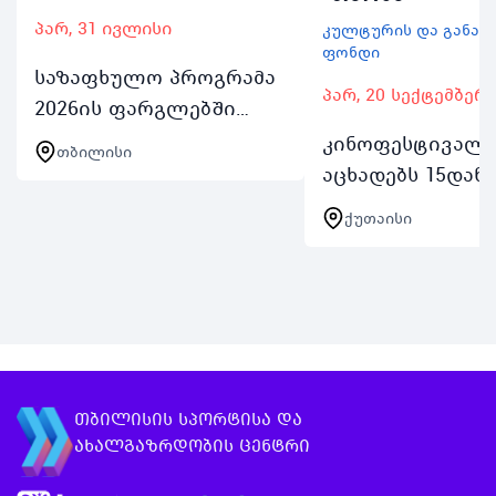
პარ, 31 ივლისი
კულტურის და განათ
ფონდი
საზაფხულო პროგრამა
პარ, 20 სექტემბერ
2026ის ფარგლებში
ჩოგბურთის ცენტრის
კინოფესტივალი
თბილისი
ვაკის პარკის
აცხადებს 15დან 
კორტებით
წლამდე ასაკის
ქუთაისი
დედაქალაქში
მონაწილეების 
მცხოვრები
წევრები
ახალგაზრდები
რეგისტრაციასთ
ისარგებლებენ
მეშვიდე გამოშვე
აქტივობაში ჩართვის
წლის 20დან 26
შემთხვე…
სექტემბრის ჩათ
თბილისის სპორტისა და
ახალგაზრდობის ცენტრი