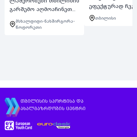
ლაშქრობები თბილისის
ეფექტურად ჩვე
გარშემო აღმოაჩინეთ
თბილისის სპორ
თბილისთან ახლოს
თბილისი
მსხალდიდი-ნახშირგორა-
და ახალგაზრდო
მდებარე ლანდშაპტები
წოდორეთი
ცენტრი გთავაზ
საზაფხულო
ტრენინგკურსს 
პროგრამები 2024ის
მართვა სადაც
ფარგლებში
განვიხილავთ ი
ლაშქრობები თბილისის
მნიშვნელოვან ს
გარშემო 4 ორდღიან…
თბილისის სპორტისა და
ახალგაზრდობის ცენტრი