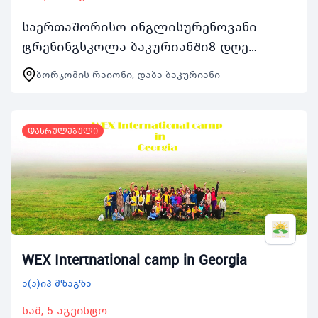
საერთაშორისო ინგლისურენოვანი
ტრენინგსკოლა ბაკურიანში8 დღე
მხოლოდ ინგლისურადზამთრის
ბორჯომის რაიონი, დაბა ბაკურიანი
ტრენინგსკოლა გაიმართება
საქართველოს მთავრობის მიერ
გაცემული ყველა რ…
დასრულებული
WEX Intertnational camp in Georgia
ა(ა)იპ მზაგზა
სამ, 5 აგვისტო