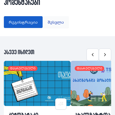
კომენტარები
რეგისტრაცია
შესვლა
ასევე იხილეთ
დასრულებული
დასრულებული
კინობანაკი
ახალგაზრდა