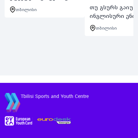
თბილისის სპორტისა
თუ გსურს გაიუმ
თბილისი
და ახალგაზრდობის
ინგლისური ენი
ცენტრი გთავაზობთ
სასაუბრო უნარჩ
თბილისი
ტრენინგკურსს დროის
არ გამოტოვო
მართვა სადაც
შესაძლებლობა
განვიხილავთ ისეთ
ჩაერთო TSYCის E
მნიშვნელოვან სა…
Speaking Clubში
თბილისის სპორ
და ახალგაზრდ…
Tbilisi Sports and Youth Centre