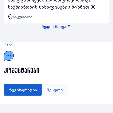
საქმიანობის წახალისების მიზნით 30
აგვისტოდან 3 სექტემბრის შუალედში
ბაკურიანი
ჩატარდება ახალგაზრდა მოხალისეთა
მეტის ნახვა
ბანაკი რომელიც აქტიურ…
კომენტარები
რეგისტრაცია
შესვლა