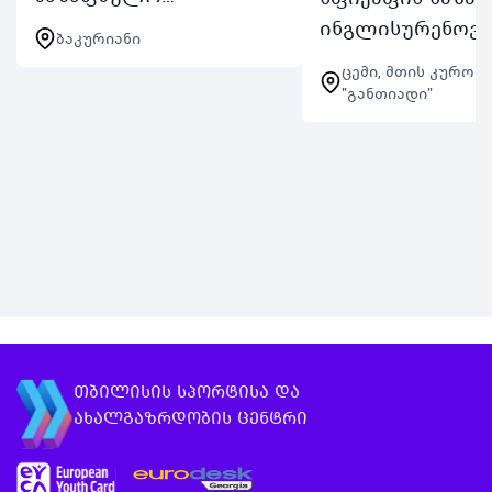
თავგადასავლისთვის
ინგლისურენოვა
ბაკურიანი
მოემზადეთ თუ გინდა
ბანაკი ცემში 20
ცემი, მთის კურორ
რომ შეხვდე
საზაფხულო
"განთიადი"
მონაწილეებს
ინგლისურენოვა
მსოფლიოს სხვადასხვა
ბანაკი SpeakUp En
ქვეყნიდან იცხოვრო
Camp შექმნილია
მულტიკულტურულ
იმისთვის რომ
გარემოში მთელი…
მოზარდებმა
ინგლისური…
თბილისის სპორტისა და
ახალგაზრდობის ცენტრი